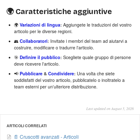
🌍 Caratteristiche aggiuntive
🌍
Variazioni di lingua
:
Aggiungete le traduzioni del vostro
articolo per le diverse regioni.
👥
Collaboratori
:
Invitate i membri del team ad aiutarvi a
costruire, modificare o tradurre l'articolo.
🎯
Definire il pubblico
:
Scegliete quale gruppo di persone
deve ricevere l'articolo.
📢
Pubblicare
&
Condividere
:
Una volta che siete
soddisfatti del vostro articolo, pubblicatelo o inoltratelo a
team esterni per un'ulteriore distribuzione.
Last updated on August 5, 2026
ARTICOLI CORRELATI
📄 Cruscotti avanzati - Articoli